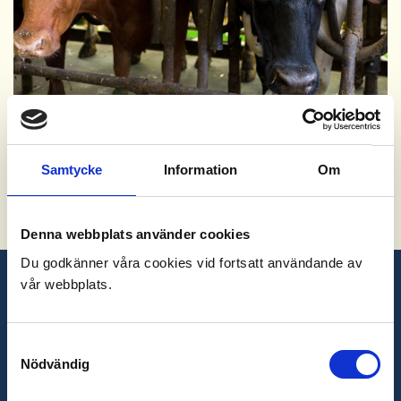
Samtycke
Information
Om
Denna webbplats använder cookies
Du godkänner våra cookies vid fortsatt användande av
vår webbplats.
Miljö & kvalitetspolicy
Samtyckesval
Nödvändig
Vår verksamhet präglas av ett förebyggande och