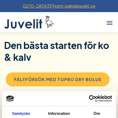
0270-285433
|
kent.palm@juvelit.se
Togg
Den bästa starten för ko
& kalv
FÄLTFÖRSÖK MED TOPRO DRY BOLUS
FÄLTFÖRSÖK MED TOPRO CALCIUM
BOLUS
Samtycke
Information
Om